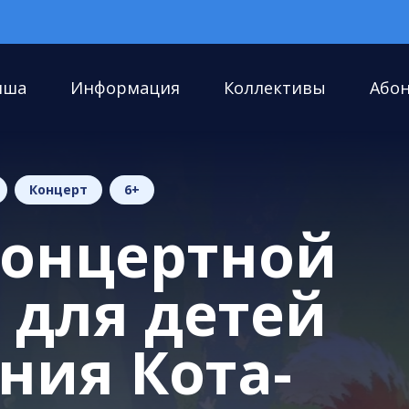
иша
Информация
Коллективы
Або
Концерт
6+
концертной
 для детей
ния Кота-