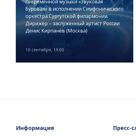
современной музыки «Звуковая
буровая» в исполнении Симфонического
оркестра Сургутской филармонии.
Дирижёр – заслуженный артист России
Денис Кирпанёв (Москва)
10 сентября, 19:00
Информация
Пресс-