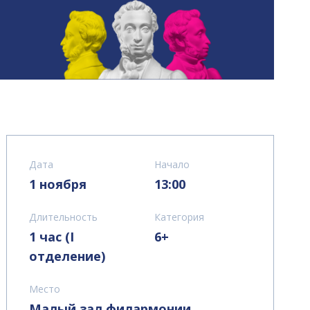
Дата
Начало
1 ноября
13:00
Длительность
Категория
1 час (I
6+
отделение)
Место
Малый зал филармонии