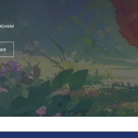
рмонии
ее