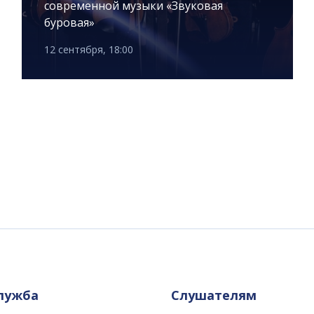
современной музыки «Звуковая
буровая»
12 сентября, 18:00
служба
Слушателям