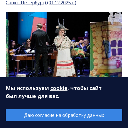
Санкт-Петербург) (01.12.2025 г.)
Мы используем
cookie
, чтобы сайт
был лучше для вас.
Музыкальная сказка «Волк и семеро козлят на
новый лад». Камерный оркестр русских народных
инструментов «Былина» (30.11.2025 г.)
Даю согласие на обработку данных