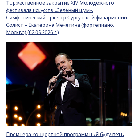
Торжественное закрытие XIV Молодёжного
фестиваля искусств «Зелёный шум».
Симфонический оркестр Сургутской филармонии.
Солист – Екатерина Мечетина (фортепиано,
Москва) (02.05.2026 г.)
Премьера концертной программы «Я буду петь