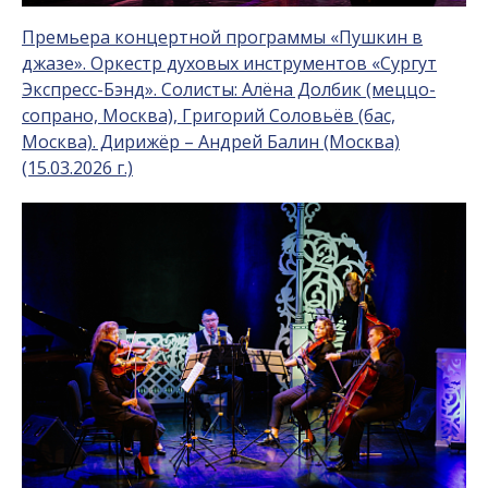
Премьера концертной программы «Пушкин в
джазе». Оркестр духовых инструментов «Сургут
Экспресс-Бэнд». Солисты: Алёна Долбик (меццо-
сопрано, Москва), Григорий Соловьёв (бас,
Москва). Дирижёр – Андрей Балин (Москва)
(15.03.2026 г.)