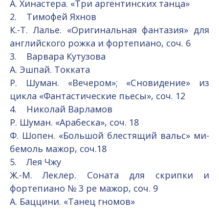
А. Хинастера. «Три аргентинских танца»
2. Тимофей Яхнов
К.-Т. Лалье. «Оригинальная фантазия» для
английского рожка и фортепиано, соч. 6
3. Варвара Кутузова
А. Эшпай. Токката
Р. Шуман. «Вечером»; «Сновидение» из
цикла «Фантастические пьесы», соч. 12
4. Николай Варламов
Р. Шуман. «Арабеска», соч. 18
Ф. Шопен. «Большой блестящий вальс» ми-
бемоль мажор, соч.18
5. Лея Чжу
Ж.-М. Леклер. Соната для скрипки и
фортепиано № 3 ре мажор, соч. 9
А. Баццини. «Танец гномов»