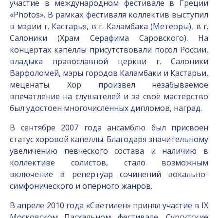
участие в международном фестивале в Греции
«Photos». В рамках фестиваля коллектив выступил
в мэрии г. Кастарья, в г. Каламбака (Метеоры), в г.
Салоники (Храм Серафима Саровского). На
концертах капеллы присутствовали посол России,
владыка православной церкви г. Салоники
Варфоломей, мэры городов Каламбаки и Кастарьи,
меценаты. Хор произвёл незабываемое
впечатление на слушателей и за своё мастерство
был удостоен многочисленных дипломов, наград.
В сентябре 2007 года ансамблю был присвоен
статус хоровой капеллы. Благодаря значительному
увеличению певческого состава и наличию в
коллективе солистов, стало возможным
включение в репертуар сочинений вокально-
симфонического и оперного жанров.
В апреле 2010 года «Светилен» принял участие в IX
Московском Пасхальном фестивале. Сургутские