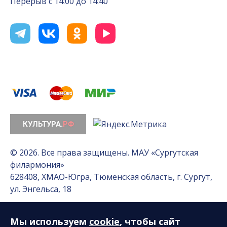
Перерыв с 14:00 до 14:40
© 2026. Все права защищены. МАУ «Сургутская
филармония»
628408, ХМАО-Югра, Тюменская область, г. Сургут,
ул. Энгельса, 18
Мы используем
cookie
, чтобы сайт
Разработка сайта — Интернет-лаборатория