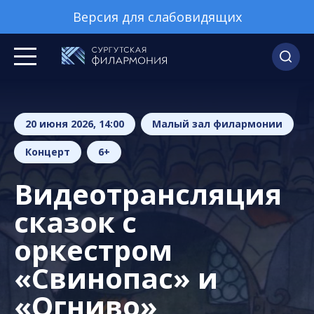
Версия для слабовидящих
20 июня 2026, 14:00
Малый зал филармонии
Концерт
6+
Видеотрансляция
сказок с
оркестром
«Свинопас» и
«Огниво»