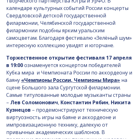
творческого партнёрства Югры и УрФО. В
календаре культурных событий России концерты
Свердловской детской государственной
филармонии, Челябинской государственной
филармонии подобны ярким уральским
самоцветам. Благодаря фестивалю «Зелёный шум»
интересную коллекцию увидят и югорчане.
Торжественное открытие фестиваля 17 апреля
в 19:00
ознаменуется концертом победителей
Кубка мира и Чемпионата России по аккордеону и
баяну
«Чемпионы России, Чемпионы Мира»
на
сцене Большого зала Сургутской филармонии.
Самые титулованные молодые музыканты страны
–
Лев Соломонович
,
Константин Рябин
,
Никита
Кузнецов
– продемонстрируют техническую
виртуозность игры на баяне и аккордеоне и
импровизационную технику, далекую от
привычных академических шаблонов. В