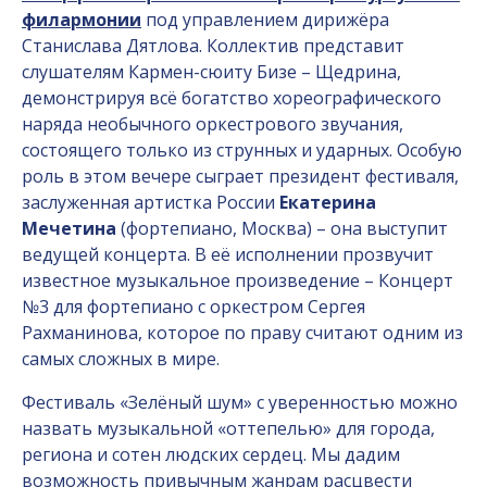
филармонии
под управлением дирижёра
Станислава Дятлова. Коллектив представит
слушателям Кармен-сюиту Бизе – Щедрина,
демонстрируя всё богатство хореографического
наряда необычного оркестрового звучания,
состоящего только из струнных и ударных. Особую
роль в этом вечере сыграет президент фестиваля,
заслуженная артистка России
Екатерина
Мечетина
(фортепиано, Москва) – она выступит
ведущей концерта. В её исполнении прозвучит
известное музыкальное произведение – Концерт
№3 для фортепиано с оркестром Сергея
Рахманинова, которое по праву считают одним из
самых сложных в мире.
Фестиваль «Зелёный шум» с уверенностью можно
назвать музыкальной «оттепелью» для города,
региона и сотен людских сердец. Мы дадим
возможность привычным жанрам расцвести