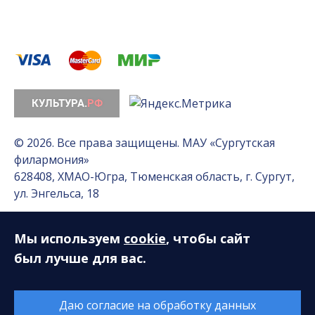
© 2026. Все права защищены. МАУ «Сургутская
филармония»
628408, ХМАО-Югра, Тюменская область, г. Сургут,
ул. Энгельса, 18
Мы используем
cookie
, чтобы сайт
Разработка сайта — Интернет-лаборатория
«Делиссимо»
был лучше для вас.
Обслуживание сайта —
А1 Интернет-Эксперт
Даю согласие на обработку данных